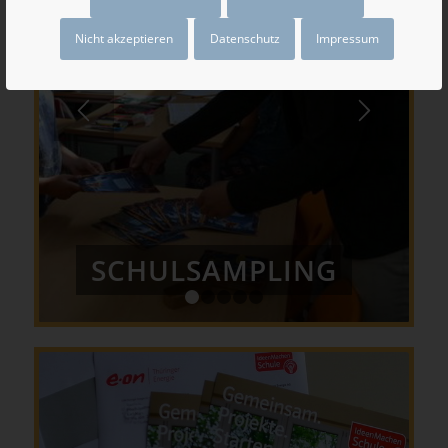
Nicht akzeptieren
Datenschutz
Impressum
SCHULSAMPLING
1
2
3
4
5