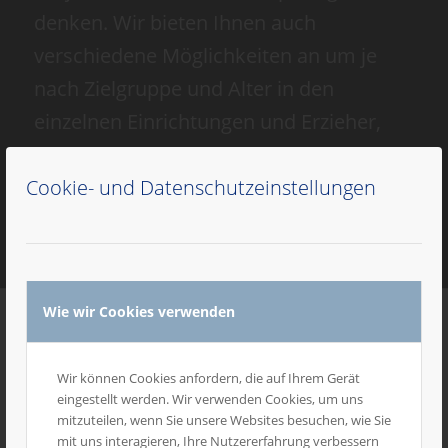
denken. Wir bieten Ihnen auch
verschiedene Möglichkeiten an um je
nach Zielgruppe und Alter in den
einzelnen Einrichtungen und Erzieher,
Dozenten oder Lehrer zu erreichen.
Cookie- und Datenschutzeinstellungen
Wie wir Cookies verwenden
Wir können Cookies anfordern, die auf Ihrem Gerät
eingestellt werden. Wir verwenden Cookies, um uns
mitzuteilen, wenn Sie unsere Websites besuchen, wie Sie
mit uns interagieren, Ihre Nutzererfahrung verbessern