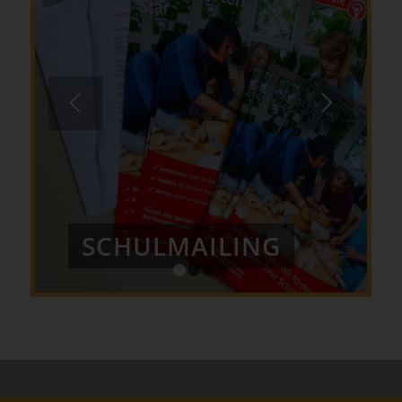
SCHULMAILING
1
2
3
4