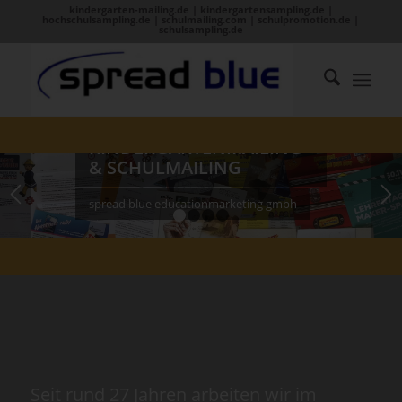
kindergarten-mailing.de | kindergartensampling.de |
hochschulsampling.de | schulmailing.com | schulpromotion.de |
schulsampling.de
KINDERGARTENMAILING
& SCHULMAILING
spread blue educationmarketing gmbh
1
2
3
4
Seit rund 27 Jahren arbeiten wir im